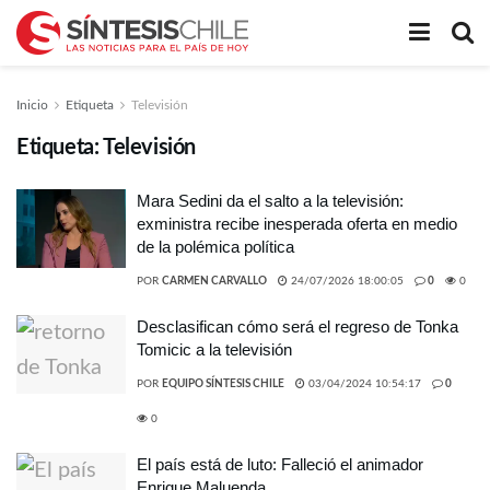
Inicio
Etiqueta
Televisión
Etiqueta:
Televisión
Mara Sedini da el salto a la televisión:
exministra recibe inesperada oferta en medio
de la polémica política
POR
CARMEN CARVALLO
24/07/2026 18:00:05
0
0
Desclasifican cómo será el regreso de Tonka
Tomicic a la televisión
POR
EQUIPO SÍNTESIS CHILE
03/04/2024 10:54:17
0
0
El país está de luto: Falleció el animador
Enrique Maluenda