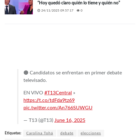
“Hoy quedó claro quién lo tiene y quién no”
24/11/2025 09:57:17
0
🟠 Candidatos se enfrentan en primer debate
televisado.
EN VIVO
#T13Central
»
https://t.co/tdFda9tz69
pic.twitter.com/An766SUWGU
— T13 (@T13)
June 16, 2025
Etiquetas:
Carolina Tohá
debate
elecciones