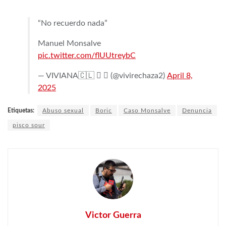
“No recuerdo nada”
Manuel Monsalve
pic.twitter.com/flUUtreybC
— VIVIANA🇨🇱  ✪ (@vivirechaza2)
April 8,
2025
Etiquetas:
Abuso sexual
Boric
Caso Monsalve
Denuncia
pisco sour
Victor Guerra