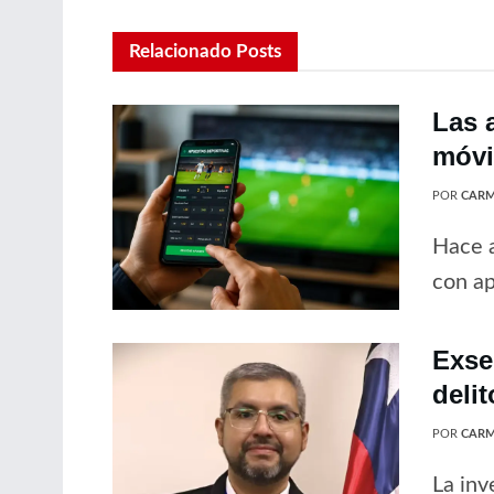
Relacionado
Posts
Las 
móvil
POR
CARM
Hace a
con ap
Exse
delit
POR
CARM
La inv