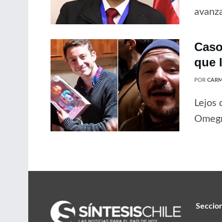
avanz
Caso
que 
POR
CARM
Lejos 
Omegna
Seccio