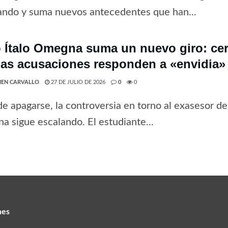
ando y suma nuevos antecedentes que han...
 Ítalo Omegna suma un nuevo giro: cer
las acusaciones responden a «envidia» 
EN CARVALLO
27 DE JULIO DE 2026
0
0
de apagarse, la controversia en torno al exasesor del
 sigue escalando. El estudiante...
nes