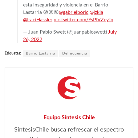
esta inseguridad y violencia en el Barrio
Lastarria 😡😡😡
@gabrielboric
@izkia
@IraciHassler
pic.twitter.com/YsPIVZeyTq
— Juan Pablo Swett (@juanpabloswett)
July
26, 2022
Etiquetas:
Barrio Lastarria
Delincuencia
Equipo Síntesis Chile
SíntesisChile busca refrescar el espectro