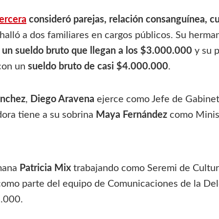
ercera
consideró parejas, relación consanguínea, c
halló a dos familiares en cargos públicos. Su herm
n
un sueldo bruto que llegan a los $3.000.000
y su p
 con un
sueldo bruto de casi $4.000.000
.
ánchez
,
Diego Aravena
ejerce como Jefe de Gabinet
dora tiene a su sobrina
Maya Fernández
como Minis
rmana
Patricia Mix
trabajando como Seremi de Cultur
a como parte del equipo de Comunicaciones de la Del
0.000.