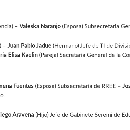
encia) –
Valeska Naranjo
(Esposa) Subsecretaria Ge
) –
Juan Pablo Jadue
(Hermano) Jefe de TI de Divisi
ía Elisa Kaelin
(Pareja) Secretaria General de la C
mena Fuentes
(Esposa) Subsecretaria de RREE –
Jo
o.
iego Aravena
(Hijo) Jefe de Gabinete Seremi de Ed