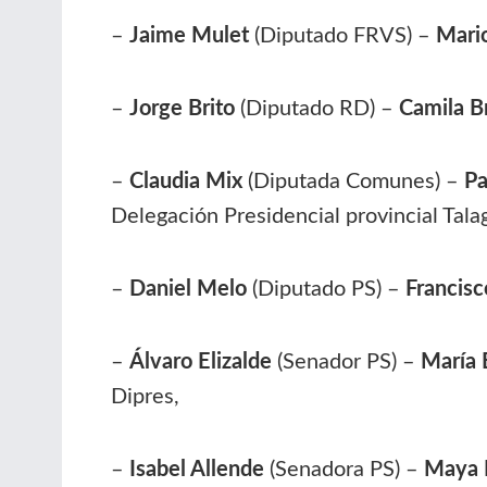
–
Jaime Mulet
(Diputado FRVS) –
Mario
–
Jorge Brito
(Diputado RD) –
Camila Br
–
Claudia Mix
(Diputada Comunes) –
Pa
Delegación Presidencial provincial Tala
–
Daniel Melo
(Diputado PS) –
Francis
–
Álvaro Elizalde
(Senador PS) –
María 
Dipres,
–
Isabel Allende
(Senadora PS) –
Maya 