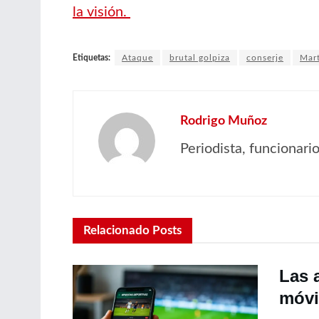
la visión.
Etiquetas:
Ataque
brutal golpiza
conserje
Mart
Rodrigo Muñoz
Periodista, funcionar
Relacionado
Posts
Las 
móvil