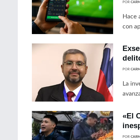
POR
CARM
Hace a
con ap
Exse
delit
POR
CARM
La inv
avanz
«El C
ines
POR
CARM