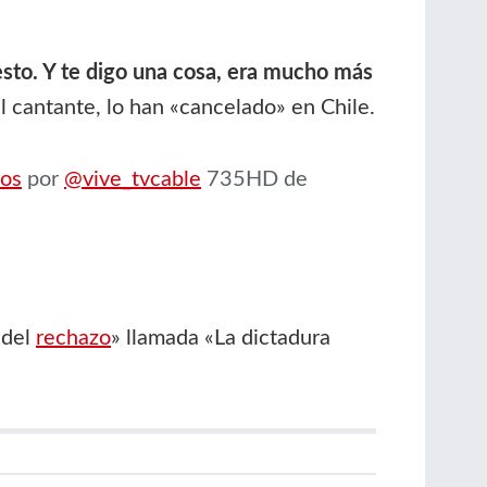
esto. Y te digo una cosa, era mucho más
l cantante, lo han «cancelado» en Chile.
ros
por
@vive_tvcable
735HD de
 del
rechazo
» llamada «La dictadura