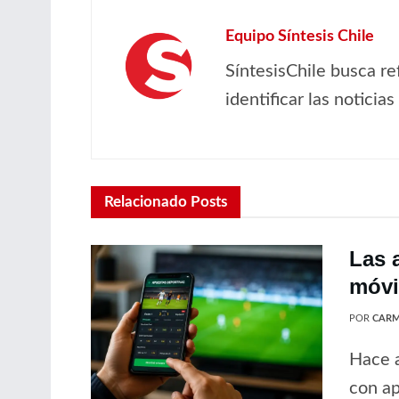
Equipo Síntesis Chile
SíntesisChile busca re
identificar las noticia
Relacionado
Posts
Las 
móvil
POR
CARM
Hace a
con ap