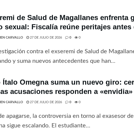
remi de Salud de Magallanes enfrenta 
o sexual: Fiscalía reúne peritajes antes
EN CARVALLO
27 DE JULIO DE 2026
0
0
estigación contra el exseremi de Salud de Magallan
ando y suma nuevos antecedentes que han...
 Ítalo Omegna suma un nuevo giro: cer
las acusaciones responden a «envidia» 
EN CARVALLO
27 DE JULIO DE 2026
0
0
de apagarse, la controversia en torno al exasesor del
 sigue escalando. El estudiante...