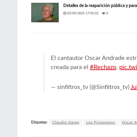
Detalles de la reaparición pública y par
03/09/2025 17:05:01
0
El cantautor Oscar Andrade est
creada para el
#Rechazo
.
pic.t
— sinfiltros_tv (@Sinfiltros_tv)
Ju
Etiquetas:
Claudio Narea
Los Prisioneros
Oscar 