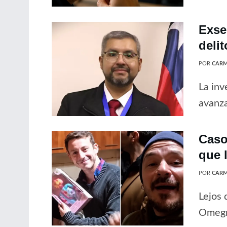
Exse
delit
POR
CARM
La inv
avanz
Caso
que 
POR
CARM
Lejos 
Omegna