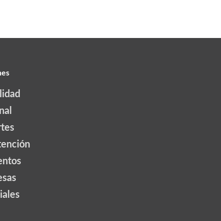
nes
lidad
nal
tes
tención
ntos
esas
iales