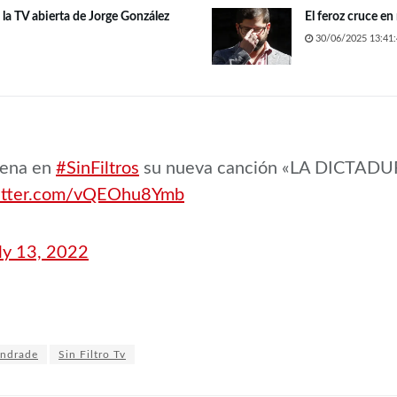
a la TV abierta de Jorge González
El feroz cruce en
30/06/2025 13:41:
rena en
#SinFiltros
su nueva canción «LA DICTAD
witter.com/vQEOhu8Ymb
ly 13, 2022
Andrade
Sin Filtro Tv