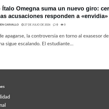
 Ítalo Omegna suma un nuevo giro: cer
las acusaciones responden a «envidia» 
EN CARVALLO
27 DE JULIO DE 2026
0
0
de apagarse, la controversia en torno al exasesor del
 sigue escalando. El estudiante...
nes
lidad
nal