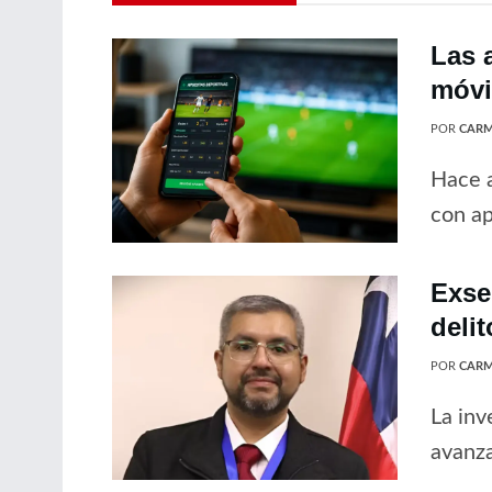
Las 
móvil
POR
CARM
Hace a
con ap
Exse
delit
POR
CARM
La inv
avanz