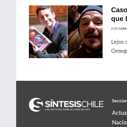
Caso
que 
POR
CARM
Lejos 
Omegna
Seccio
Actua
Nacio