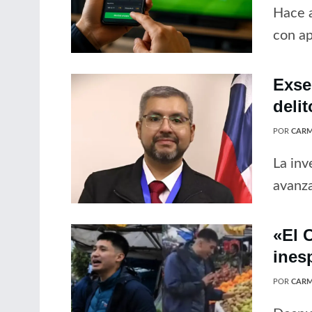
Hace a
con ap
Exse
delit
POR
CARM
La inv
avanz
«El C
ines
POR
CARM