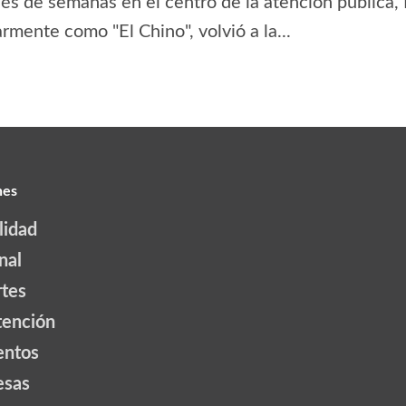
s de semanas en el centro de la atención pública,
rmente como "El Chino", volvió a la...
nes
lidad
nal
tes
tención
ntos
esas