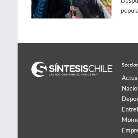
Despué
popula
Seccio
Actua
Nacio
Depor
Entre
Mome
Empr