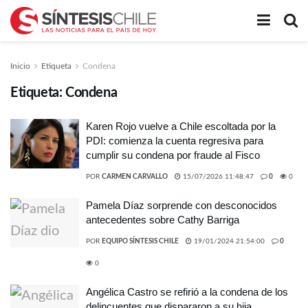
Inicio
Etiqueta
Condena
Etiqueta:
Condena
Karen Rojo vuelve a Chile escoltada por la
PDI: comienza la cuenta regresiva para
cumplir su condena por fraude al Fisco
POR
CARMEN CARVALLO
15/07/2026 11:48:47
0
0
Pamela Díaz sorprende con desconocidos
antecedentes sobre Cathy Barriga
POR
EQUIPO SÍNTESIS CHILE
19/01/2024 21:54:00
0
0
Angélica Castro se refirió a la condena de los
delincuentes que dispararon a su hija