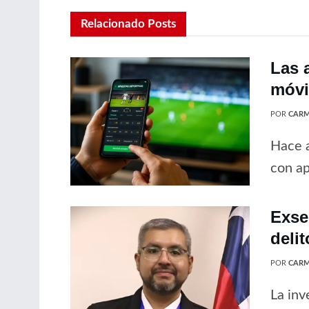
Relacionado
Posts
Las 
móvil
POR
CARM
Hace a
con ap
Exse
delit
POR
CARM
La inv