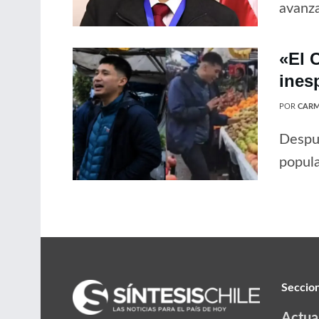
avanz
«El C
ines
POR
CARM
Despué
popula
Seccio
Actua