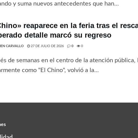
ando y suma nuevos antecedentes que han...
hino» reaparece en la feria tras el resc
perado detalle marcó su regreso
EN CARVALLO
27 DE JULIO DE 2026
0
0
s de semanas en el centro de la atención pública,
rmente como "El Chino", volvió a la...
nes
lidad